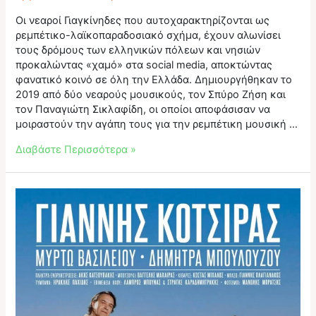
Οι νεαροί Γιαγκίνηδες που αυτοχαρακτηρίζονται ως
ρεμπέτικο-λαϊκοπαραδοσιακό σχήμα, έχουν αλωνίσει
τους δρόμους των ελληνικών πόλεων και νησιών
προκαλώντας «χαμό» στα social media, αποκτώντας
φανατικό κοινό σε όλη την Ελλάδα. Δημιουργήθηκαν το
2019 από δύο νεαρούς μουσικούς, τον Σπύρο Ζήση και
τον Παναγιώτη Σικλαφίδη, οι οποίοι αποφάσισαν να
μοιραστούν την αγάπη τους για την ρεμπέτικη μουσική …
Οι
Διαβάστε Περισσότερα »
ξεχωριστοί
Γιαγκίνηδες
στο
17ο
Εργοστάσιο
River
Party!