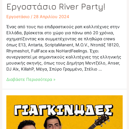
Εργοστάσιο River Party!
Εργοστάσιο
/
28 Απριλίου 2024
Ένας από τους πιο επιδραστικούς ραπ καλλιτέχνες στην
Ελλάδα, βρίσκεται στο χώρο για πάνω από 20 χρόνια,
σχηματίζοντας και συμμετέχοντας σε πληθώρα crews
όπως E13, Antarta, ScriptaManent, M.O.V., Ντοπάζ 18120,
Rhymeshot, FullFace και NoHardFeelings. Έχει
συνεργαστεί με σημαντικούς καλλιτέχνες της ελληνικής
μουσικής σκηνής, όπως τους Δημήτρη Μεντζέλο, Anser,
DJ Alx, KillahP, Μέγα, Σπύρο Γραμμένο, Στέλιο …
O
Διαβάστε Περισσότερα »
Tiny
Jackal
στο
17ο
Εργοστάσιο
River
Party!