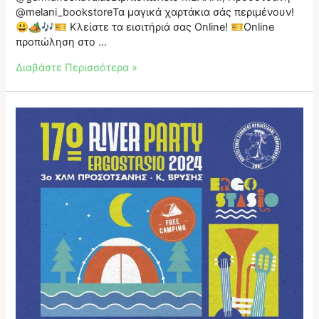
@melani_bookstoreΤα μαγικά χαρτάκια σάς περιμένουν!
😃🏕️🎶🎫 Κλείστε τα εισιτήριά σας Online! 🎫Online
προπώληση στο …
Τα
Διαβάστε Περισσότερα »
σημεία
προπώλησης
των
εισιτηρίων
για
το
17ο
River
Party
Ergostasio