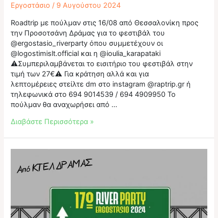
Εργοστάσιο
/
9 Αυγούστου 2024
Roadtrip με πούλμαν στις 16/08 από Θεσσαλονίκη προς
την Προσοτσάνη Δράμας για το φεστιβάλ του
@ergostasio_riverparty όπου συμμετέχουν οι
@logostimislt.official και η @ioulia_karapataki
⚠️Συμπεριλαμβάνεται το εισιτήριο του φεστιβάλ στην
τιμή των 27€⚠️ Για κράτηση αλλά και για
λεπτομέρειες στείλτε dm στο instagram @raptrip.gr ή
τηλεφωνικά στο 694 9014539 / 694 4909950 Το
πούλμαν θα αναχωρήσει από …
Roadtrip
Διαβάστε Περισσότερα »
με
πούλμαν
στις
16/08
από
Θεσσαλονίκη
προς
Προσοτσάνη!