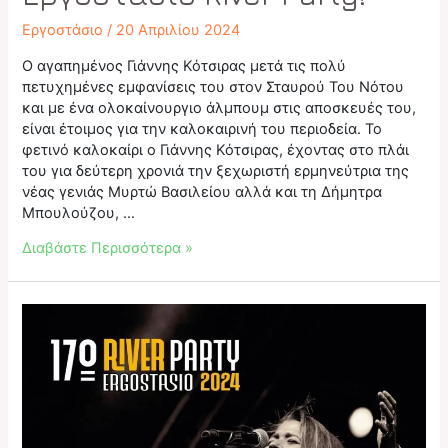
Εργοστάσιο
/
20 Απριλίου 2024
Ο αγαπημένος Γιάννης Κότσιρας μετά τις πολύ
πετυχημένες εμφανίσεις του στον Σταυρού Του Νότου
και με ένα ολοκαίνουργιο άλμπουμ στις αποσκευές του,
είναι έτοιμος για την καλοκαιρινή του περιοδεία. Το
φετινό καλοκαίρι ο Γιάννης Κότσιρας, έχοντας στο πλάι
του για δεύτερη χρονιά την ξεχωριστή ερμηνεύτρια της
νέας γενιάς Μυρτώ Βασιλείου αλλά και τη Δήμητρα
Μπουλούζου, …
Ο
Διαβάστε Περισσότερα »
αγαπημένος
Γιάννης
Κότσιρας
στο
17ο
Εργοστάσιο
River
Party!