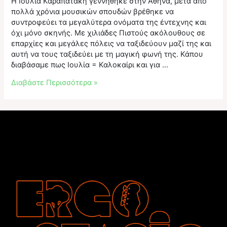
Η Ιουλία Καραπατάκη γεννήθηκε στην Αθήνα, μετά από
πολλά χρόνια μουσικών σπουδών βρέθηκε να
συντροφεύει τα μεγαλύτερα ονόματα της έντεχνης και
όχι μόνο σκηνής. Με χιλιάδες Πιστούς ακόλουθους σε
επαρχίες και μεγάλες πόλεις να ταξιδεύουν μαζί της και
αυτή να τους ταξιδεύει με τη μαγική φωνή της. Κάπου
διαβάσαμε πως Ιουλία = Καλοκαίρι και για …
Η
Διαβάστε Περισσότερα »
Ιουλία
Καραπατάκη
στην
έναρξη
του
17ου
Εργοστάσιο
River
Party!