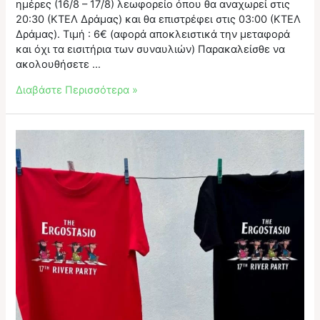
ημέρες (16/8 – 17/8) λεωφορείο όπου θα αναχωρεί στις
20:30 (ΚΤΕΛ Δράμας) και θα επιστρέφει στις 03:00 (ΚΤΕΛ
Δράμας). Τιμή : 6€ (αφορά αποκλειστικά την μεταφορά
και όχι τα εισιτήρια των συναυλιών) Παρακαλείσθε να
ακολουθήσετε …
Δρομολόγια
Διαβάστε Περισσότερα »
από
το
ΚΤΕΛ
Δράμας
με
επιστροφή!