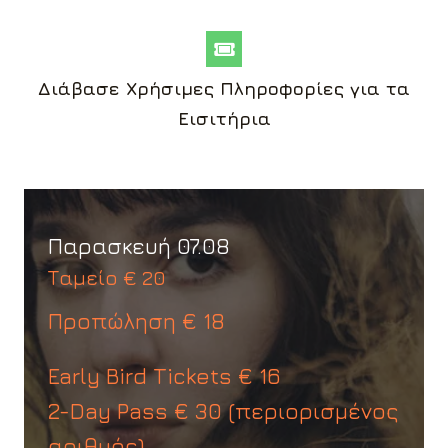
Διάβασε Χρήσιμες Πληροφορίες για τα
Εισιτήρια
Παρασκευή 07.08
Ταμείο € 20
Προπώληση € 18
Early Bird Tickets € 16
2-Day Pass € 30 (περιορισμένος
αριθμός)