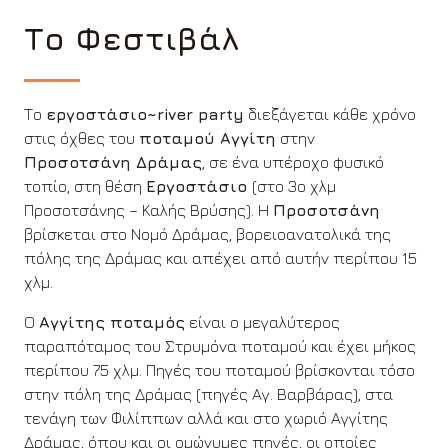
Το Φεστιβάλ
Το
εργοστάσιο
~river party
διεξάγεται κάθε χρόνο
στις όχθες του
ποταμού Αγγίτη
στην
Προσοτσάνη Δράμας
, σε ένα υπέροχο φυσικό
τοπίο, στη θέση
Εργοστάσιο
(στο 3ο χλμ
Προσοτσάνης – Καλής Βρύσης). Η
Προσοτσάνη
βρίσκεται στο Νομό Δράμας, βορειοανατολικά της
πόλης της Δράμας και απέχει από αυτήν περίπου 15
χλμ.
O
Αγγίτης ποταμός
είναι ο μεγαλύτερος
παραπόταμος του Στρυμόνα ποταμού και έχει μήκος
περίπου 75 χλμ. Πηγές του ποταμού βρίσκονται τόσο
στην πόλη της Δράμας (πηγές Αγ. Βαρβάρας), στα
τενάγη των Φιλίππων αλλά και στο χωριό Αγγίτης
Δράμας, όπου και οι ομώνυμες πηγές, οι οποίες