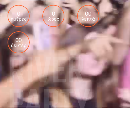
0
0
00
ημέρες
ώρες
λεπτά
00
δευτερ
RIVER
PARTY