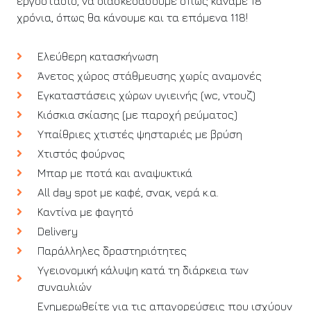
εργοστάσιο, να διασκεδάσουμε όπως κάναμε 18
χρόνια, όπως θα κάνουμε και τα επόμενα 118!
Ελεύθερη κατασκήνωση
Άνετος χώρος στάθμευσης χωρίς αναμονές
Εγκαταστάσεις χώρων υγιεινής (wc, ντουζ)
Κιόσκια σκίασης (με παροχή ρεύματος)
Υπαίθριες χτιστές ψησταριές με βρύση
Χτιστός φούρνος
Μπαρ με ποτά και αναψυκτικά
All day spot με καφέ, σνακ, νερά κ.α.
Καντίνα με φαγητό
Delivery
Παράλληλες δραστηριότητες
Υγειονομική κάλυψη κατά τη διάρκεια των
συναυλιών
Ενημερωθείτε για τις απαγορεύσεις που ισχύουν