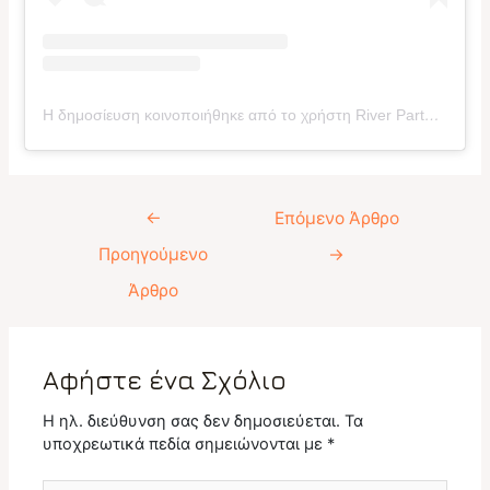
Η δημοσίευση κοινοποιήθηκε από το χρήστη River Party Ergostasio (@ergostasio_riverparty)
Πλοήγηση
←
Επόμενο Άρθρο
άρθρων
Προηγούμενο
→
Άρθρο
Αφήστε ένα Σχόλιο
Η ηλ. διεύθυνση σας δεν δημοσιεύεται.
Τα
υποχρεωτικά πεδία σημειώνονται με
*
Πληκτρολογήστε