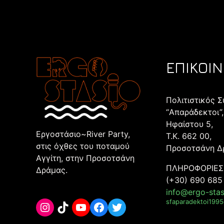
ΕΠΙΚΟΙ
Πολιτιστικός 
“Aπαράδεκτοι”,
Ηφαίστου 5,
Εργοστάσιο~River Party,
Τ.Κ. 662 00,
στις όχθες του ποταμού
Προσοτσάνη Δ
Αγγίτη, στην Προσοτσάνη
ΠΛΗΡΟΦΟΡΙΕΣ
Δράμας.
(+30) 690 685
info@ergo-stas
sfaparadektoi199
Instagram
TikTok
YouTube
Facebook
Twitter