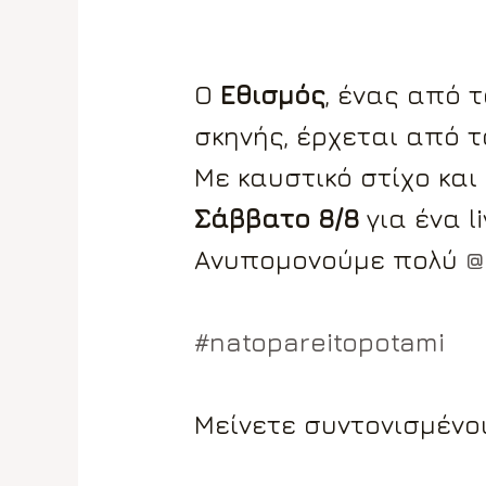
Ο
Εθισμός
, ένας από 
σκηνής, έρχεται από το
Με καυστικό στίχο και
Σάββατο 8/8
για ένα l
Ανυπομονούμε πολύ
@
#natopareitopotami
Μείνετε συντονισμένοι